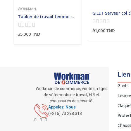
WORKMAN
manches courtes
GILET Serveur col c
Tablier de travail femme manches courtes
91,000 TND
35,000 TND
Lien
Gants
Workman de commerce, vente en ligne
de vêtements de travail, EPI et
Lésion
chaussures de sécurité.
Claque
Appelez-Nous
(+216) 73 298 318
Protect
Chauss