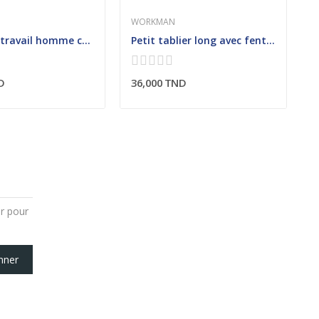
WORKMAN
W
Blouse de travail homme col chemisier contrasté
Petit tablier long avec fente milieu devant
P
D
36,000 TND
4
er pour
nner