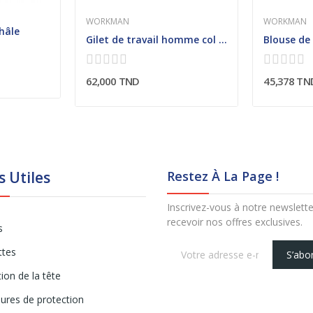
WORKMAN
WORKMAN
hâle
Gilet de travail homme col cheminée
62,000 TND
45,378 TN
s Utiles
Restez À La Page !
Inscrivez-vous à notre newslett
recevoir nos offres exclusives.
s
ttes
S’abo
ion de la tête
ures de protection