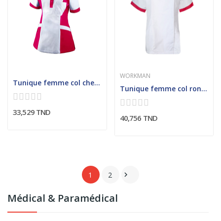
WORKMAN
Tunique femme col chemisier avec ouverture V...
Tunique femme col rond avec parmenture contrastée
33,529 TND
40,756 TND
1
2

Médical & Paramédical