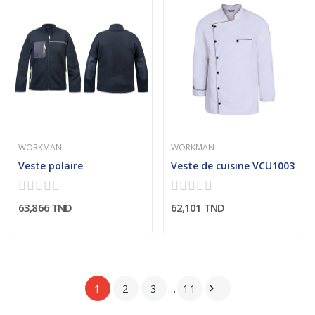
WORKMAN
WORKMAN
Veste polaire
Veste de cuisine VCU1003
63,866 TND
62,101 TND
1
2
3
…
11
