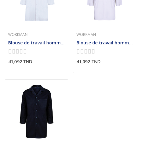
WORKMAN
WORKMAN
Blouse de travail homme avec découpe carrure et...
Blouse de travail homme col chemisier contrasté
41,092 TND
41,092 TND