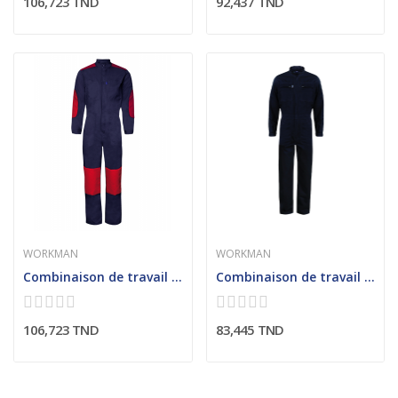
106,723 TND
92,437 TND
WORKMAN
WORKMAN
Combinaison de travail homme, renfort genou...
Combinaison de travail col officier
106,723 TND
83,445 TND