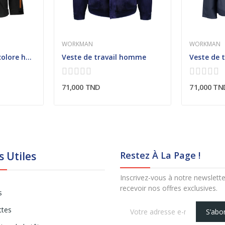
WORKMAN
WORKMAN
Veste de travail bicolore homme avec garniture...
Veste de travail homme
71,000 TND
71,000 TN
s Utiles
Restez À La Page !
Inscrivez-vous à notre newslett
recevoir nos offres exclusives.
s
ttes
S’abo