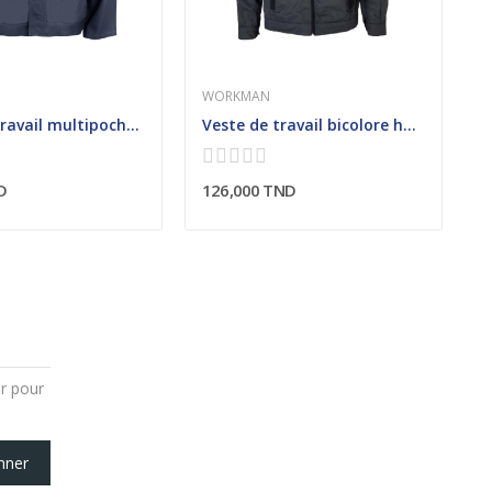
WORKMAN
W
Veste de travail multipoches homme
Veste de travail bicolore homme
D
126,000 TND
6
er pour
nner