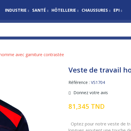
INDUSTRIE
SANTÉ
HÔTELLERIE
CHAUSSURES
EPI
l homme avec garniture contrastée
Veste de travail 
Référence :
VS1704
Donnez votre avis
81,345 TND
Optez pour notre veste de tra
longues ajoutent une touche de