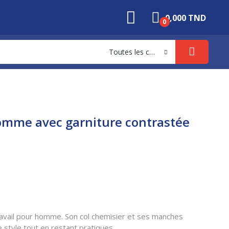
0,000 TND
0
Toutes les catégories
homme avec garniture contrastée
vail pour homme. Son col chemisier et ses manches
 style tout en restant pratiques.